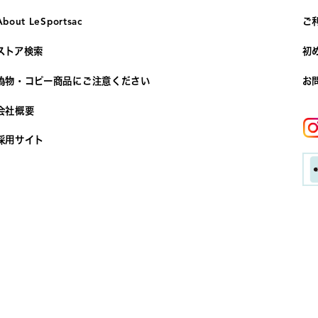
About LeSportsac
ご
ストア検索
初
偽物・コピー商品にご注意ください
お
会社概要
採用サイト