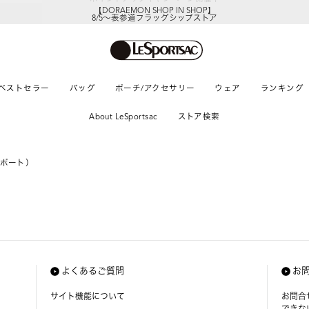
【DORAEMON SHOP IN SHOP】
8/5～表参道フラッグシップストア
ベストセラー
バッグ
ポーチ/アクセサリー
ウェア
ランキング
About LeSportsac
ストア検索
サポート）
よくあるご質問
お
サイト機能について
お問合
できな