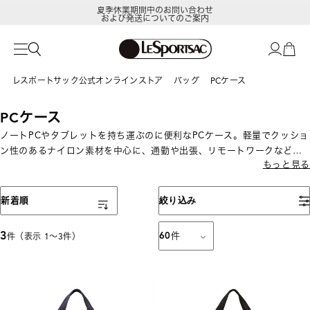
夏季休業期間中のお問い合わせ
および発送についてのご案内
レスポートサック公式オンラインストア
バッグ
PCケース
PCケース
ノートPCやタブレットを持ち運ぶのに便利なPCケース。軽量でクッショ
ン性のあるナイロン素材を中心に、通勤や出張、リモートワークなどの
もっと見る
PC持ち運びに最適です。
表示順
新着順
絞り込み
3
60
件
件（表示 1〜3件）