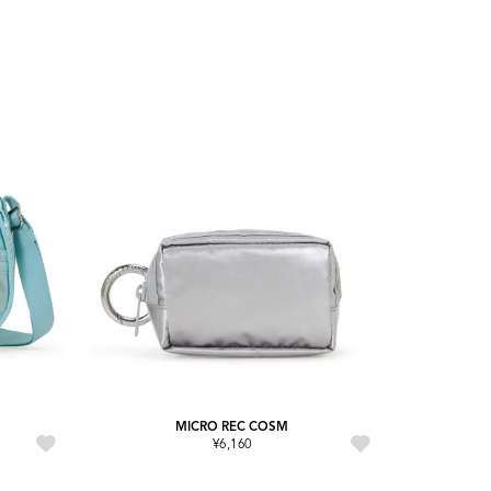
MICRO REC COSM
¥6,160