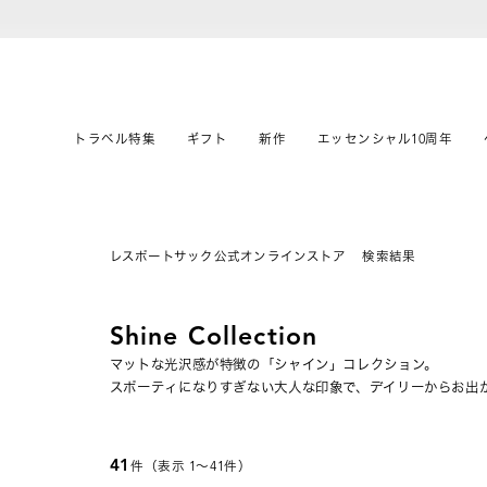
トラベル特集
ギフト
新作
エッセンシャル10周年
レスポートサック公式オンラインストア
検索結果
Shine Collection
マットな光沢感が特徴の「シャイン」コレクション。
スポーティになりすぎない大人な印象で、デイリーからお出
41
件（表示 1〜41件）