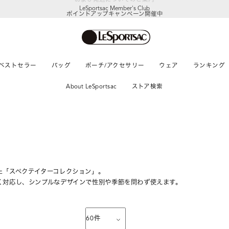
LeSportsac Member's Club
ポイントアップキャンペーン開催中
ベストセラー
バッグ
ポーチ/アクセサリー
ウェア
ランキング
About LeSportsac
ストア検索
た「スペクテイターコレクション」。
く対応し、シンプルなデザインで性別や季節を問わず使えます。
60
件