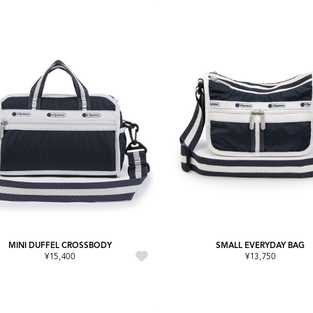
MINI DUFFEL CROSSBODY
SMALL EVERYDAY BAG
¥15,400
¥13,750