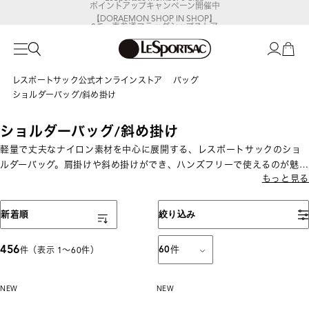
【DORAEMON SHOP IN SHOP】
8/5～表参道フラッグシップストア
レスポートサック公式オンラインストア
バッグ
ショルダーバッグ/斜め掛け
ショルダーバッグ/斜め掛け
軽量で丈夫なナイロン素材を中心に展開する、レスポートサックのショ
ルダーバッグ。肩掛けや斜め掛けができ、ハンズフリーで使えるのが魅
もっと見る
力です。ミニサイズからA4対応まで揃い、通勤・旅行・お出かけなど幅
広いシーンで活躍します。
表示順
新着順
絞り込み
456
60
件
件（表示 1〜60件）
NEW
NEW