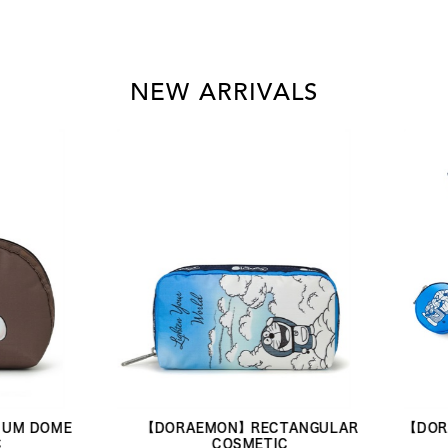
NEW ARRIVALS
【DORAEMON】RECTANGULAR
【DORAEMON】WRIS
COSMETIC
ROUN