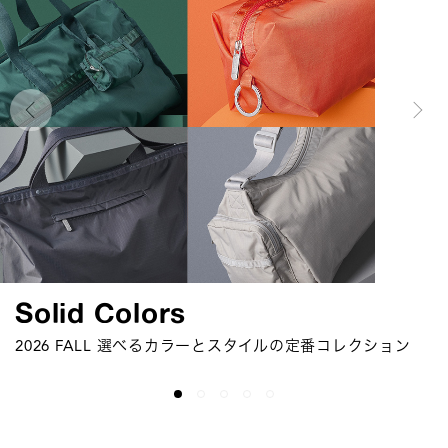
Travel
Suitcase Collection
Urban Essense On Journey
LeSportsac×MARITHÉ
Solid Colors
FRANÇOIS GIRBAUD
レスポートサックが届ける新たな旅支度
レスポートサックよりポリカーボネート製スーツケースが
今シーズンは「ミニマリストの旅」がテーマ
2026 FALL 選べるカラーとスタイルの定番コレクション
新登場
MARITHÉ FRANÇOIS GIRBAUDとのコラボレーションコ
レクション