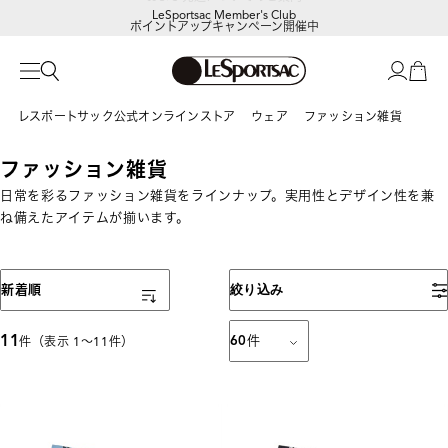
LeSportsac Member's Club
ポイントアップキャンペーン開催中
レスポートサック公式オンラインストア
ウェア
ファッション雑貨
ファッション雑貨
日常を彩るファッション雑貨をラインナップ。実用性とデザイン性を兼
ね備えたアイテムが揃います。
表示順
新着順
絞り込み
11
60
件
件（表示 1〜11件）