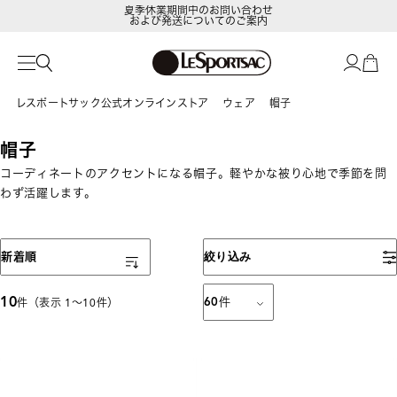
夏季休業期間中のお問い合わせ
および発送についてのご案内
レスポートサック公式オンラインストア
ウェア
帽子
帽子
コーディネートのアクセントになる帽子。軽やかな被り心地で季節を問
わず活躍します。
表示順
新着順
絞り込み
10
60
件
件（表示 1〜10件）