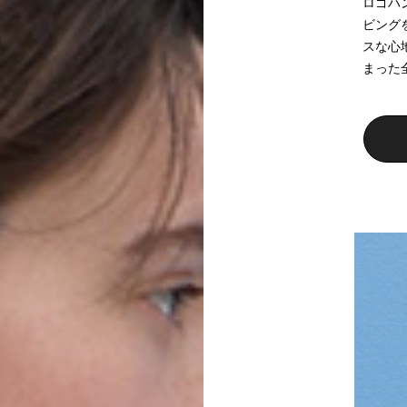
ロゴハ
ビング
スな心地
まった