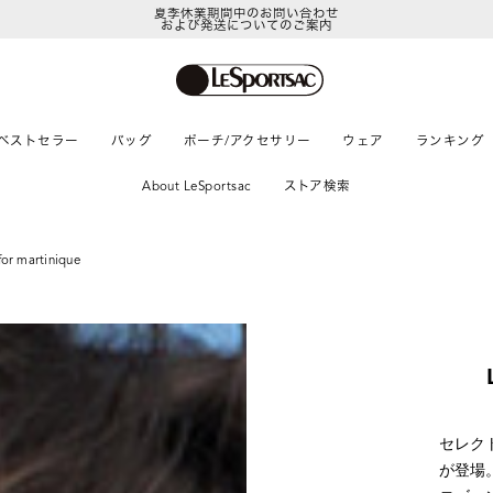
LeSportsac Member's Club
ポイントアップキャンペーン開催中
ベストセラー
バッグ
ポーチ/アクセサリー
ウェア
ランキング
About LeSportsac
ストア検索
for martinique
セレクト
が登場