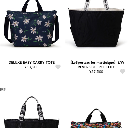
DELUXE EASY CARRY TOTE
【LeSportsac for martinique】E/W
¥13,200
REVERSIBLE PKT TOTE
¥27,500
限定