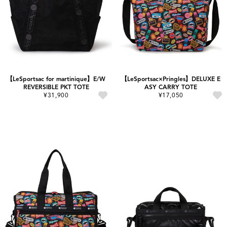
【LeSportsac for martinique】E/W
【LeSportsac×Pringles】DELUXE E
REVERSIBLE PKT TOTE
ASY CARRY TOTE
¥31,900
¥17,050