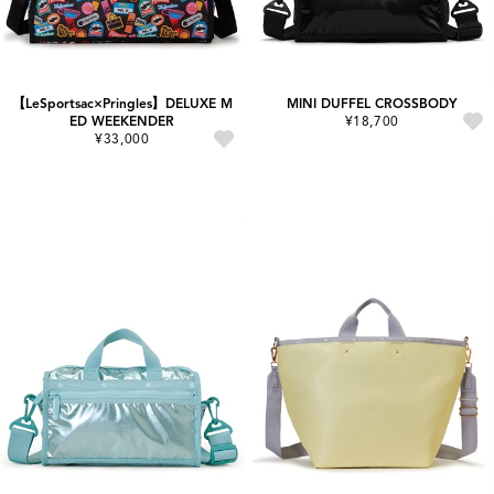
【LeSportsac×Pringles】DELUXE M
MINI DUFFEL CROSSBODY
ED WEEKENDER
¥18,700
¥33,000