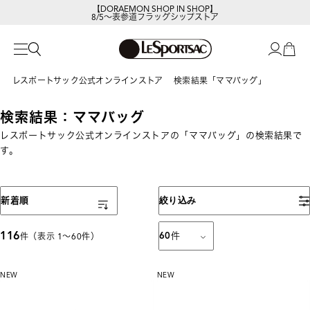
【DORAEMON SHOP IN SHOP】
8/5～表参道フラッグシップストア
レスポートサックの新作を
今すぐ見る
レスポートサック公式オンラインストア
検索結果「ママバッグ」
検索結果：ママバッグ
レスポートサック公式オンラインストアの「ママバッグ」の検索結果で
す。
表示順
新着順
絞り込み
116
60
件
件（表示 1〜60件）
NEW
NEW