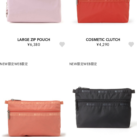
LARGE ZIP POUCH
COSMETIC CLUTCH
¥6,380
¥4,290
NEW
限定
WEB限定
NEW
限定
WEB限定