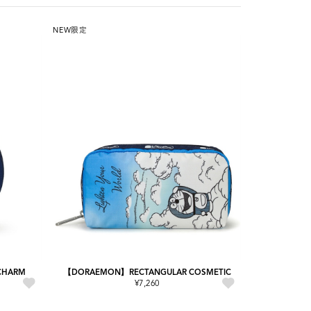
NEW
限定
CHARM
【DORAEMON】RECTANGULAR COSMETIC
¥7,260