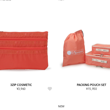
3ZIP COSMETIC
PACKING POUCH SET
¥3,960
¥15,950
NEW