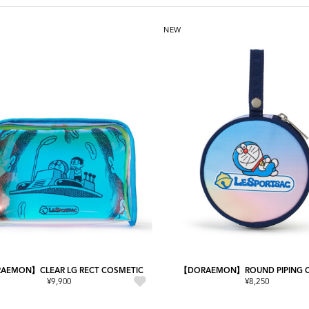
NEW
AEMON】CLEAR LG RECT COSMETIC
【DORAEMON】ROUND PIPING 
¥9,900
¥8,250