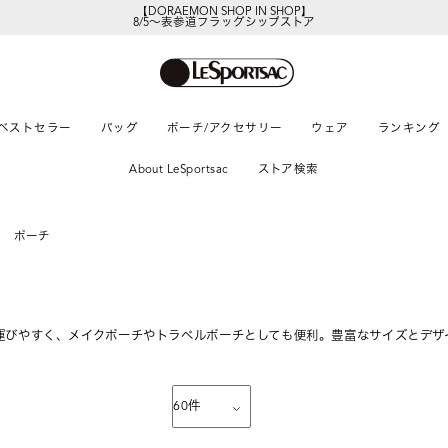
8/5～表参道フラッグシップストア
レスポートサックの新作を
今すぐ見る
ベストセラー
バッグ
ポーチ/アクセサリー
ウェア
ランキング
About LeSportsac
ストア検索
ポーチ
運びやすく、メイクポーチやトラベルポーチとしても便利。豊富なサイズとデザ
60
件