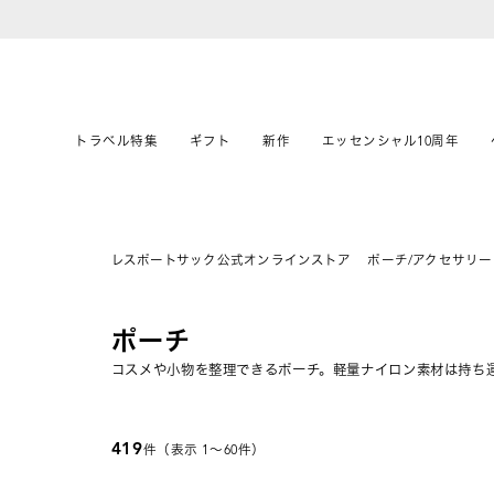
トラベル特集
ギフト
新作
エッセンシャル10周年
レスポートサック公式オンラインストア
ポーチ/アクセサリー
ポーチ
コスメや小物を整理できるポーチ。軽量ナイロン素材は持ち
419
件（表示 1〜60件）