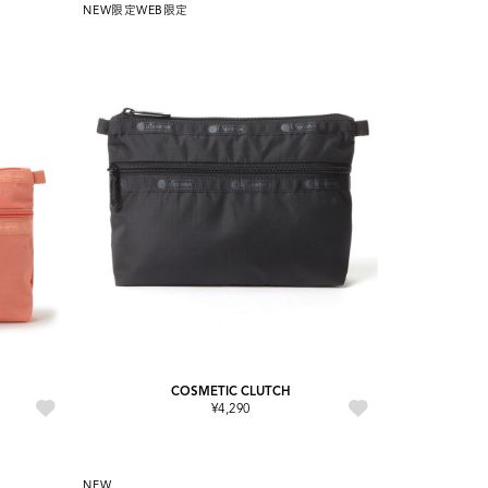
NEW
限定
WEB限定
COSMETIC CLUTCH
¥4,290
NEW