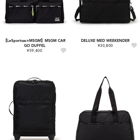
【LeSportsac×MSGM】MSGM CAR
DELUXE MED WEEKENDER
GO DUFFEL
¥30,800
¥59,400