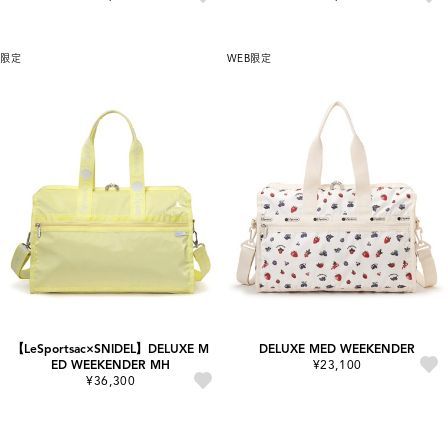
限定
WEB限定
【LeSportsac×SNIDEL】DELUXE M
DELUXE MED WEEKENDER
ED WEEKENDER MH
¥23,100
¥36,300