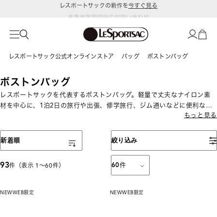
夏季休業期間中のお問い合わせ
および発送についてのご案内
レスポートサック公式オンラインストア
バッグ
ボストンバッグ
ボストンバッグ
レスポートサックを代表するボストンバッグ。軽量で丈夫なナイロン素
材を中心に、1泊2日の旅行や出張、修学旅行、ジム通いなどに便利な大
もっと見る
容量サイズから、日常使いしやすいサイズまで展開しています。機内持
ち込み可能サイズも揃い、旅行やお出かけに便利なバッグです。
表示順
新着順
絞り込み
93
60
件
件（表示 1〜60件）
NEW
WEB限定
NEW
WEB限定