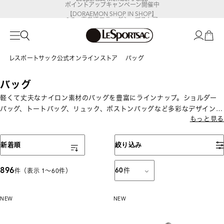
【DORAEMON SHOP IN SHOP】
8/5～表参道フラッグシップストア
レスポートサック公式オンラインストア
バッグ
バッグ
軽くて丈夫なナイロン素材のバッグを豊富にラインナップ。ショルダー
バッグ、トートバッグ、リュック、ボストンバッグなど多彩なデザインと
もっと見る
サイズを展開。通勤・通学、旅行、デイリー使いまでさまざまなシーン
で活躍する機能性派バッグが揃います。
表示順
新着順
絞り込み
896
60
件
件（表示 1〜60件）
NEW
NEW