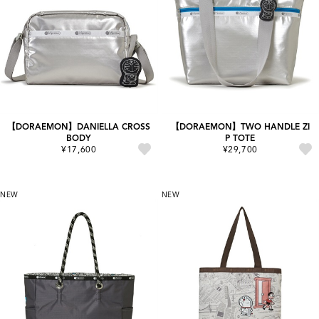
【DORAEMON】DANIELLA CROSS
【DORAEMON】TWO HANDLE ZI
BODY
P TOTE
¥17,600
¥29,700
NEW
NEW