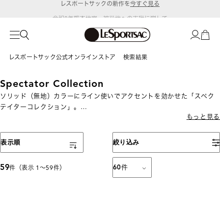
令和8年熊本地震 被災地への支援に関して
レスポートサック公式オンラインストア
検索結果
Spectator Collection
ソリッド（無地）カラーにライン使いでアクセントを効かせた「スペク
テイターコレクション」。
もっと見る
軽量で機能的なデザインは、日常使いからお出かけまで幅広く対応し、
シンプルなデザインで性別や季節を問わず使えます。
表示順
絞り込み
59
60
件
件（表示 1〜59件）