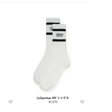
LeSportsac NY ソックス
¥2,970