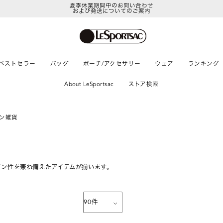
夏季休業期間中のお問い合わせ
および発送についてのご案内
LeSportsac Member's Club
ポイントアップキャンペーン開催中
ベストセラー
バッグ
ポーチ/アクセサリー
ウェア
ランキング
About LeSportsac
ストア検索
ン雑貨
イン性を兼ね備えたアイテムが揃います。
90
件