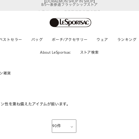
レスポートサックの新作を
今すぐ見る
ベストセラー
バッグ
ポーチ/アクセサリー
ウェア
ランキング
About LeSportsac
ストア検索
ン雑貨
イン性を兼ね備えたアイテムが揃います。
90
件