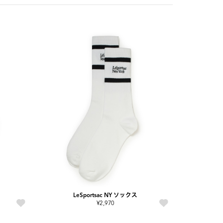
LeSportsac NY ソックス
¥2,970