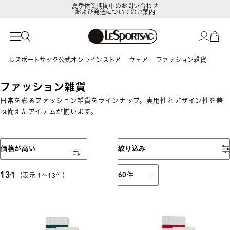
夏季休業期間中のお問い合わせ
および発送についてのご案内
レスポートサック公式オンラインストア
ウェア
ファッション雑貨
ファッション雑貨
日常を彩るファッション雑貨をラインナップ。実用性とデザイン性を兼
ね備えたアイテムが揃います。
表示順
価格が高い
絞り込み
13
60
件
件（表示 1〜13件）