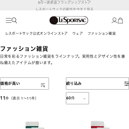
8/5～表参道フラッグシップストア
レスポートサックの新作を
今すぐ見る
レスポートサック公式オンラインストア
ウェア
ファッション雑貨
ファッション雑貨
日常を彩るファッション雑貨をラインナップ。実用性とデザイン性を兼
ね備えたアイテムが揃います。
表示順
価格が高い
絞り込み
11
60
件
件（表示 1〜11件）