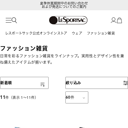
夏季休業期間中のお問い合わせ
および発送についてのご案内
LeSportsac Member's Club
ポイントアップキャンペーン開催中
レスポートサック公式オンラインストア
ウェア
ファッション雑貨
ファッション雑貨
日常を彩るファッション雑貨をラインナップ。実用性とデザイン性を兼
ね備えたアイテムが揃います。
表示順
新着順
絞り込み
11
60
件
件（表示 1〜11件）