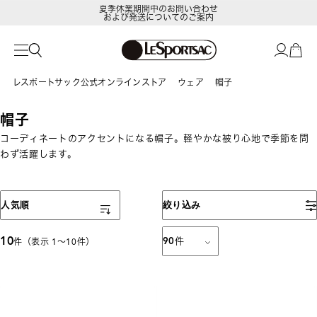
夏季休業期間中のお問い合わせ
および発送についてのご案内
レスポートサック公式オンラインストア
ウェア
帽子
帽子
コーディネートのアクセントになる帽子。軽やかな被り心地で季節を問
わず活躍します。
表示順
人気順
絞り込み
10
90
件
件（表示 1〜10件）