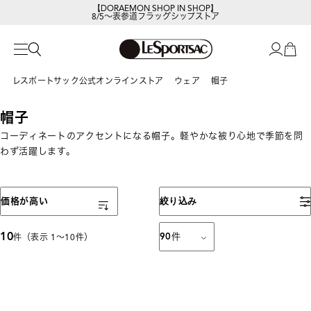
【DORAEMON SHOP IN SHOP】
8/5～表参道フラッグシップストア
レスポートサック公式オンラインストア
ウェア
帽子
帽子
コーディネートのアクセントになる帽子。軽やかな被り心地で季節を問
わず活躍します。
表示順
価格が高い
絞り込み
10
90
件
件（表示 1〜10件）