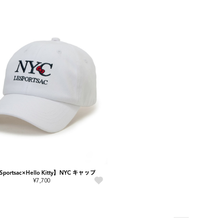
Sportsac×Hello Kitty】NYC キャップ
¥7,700