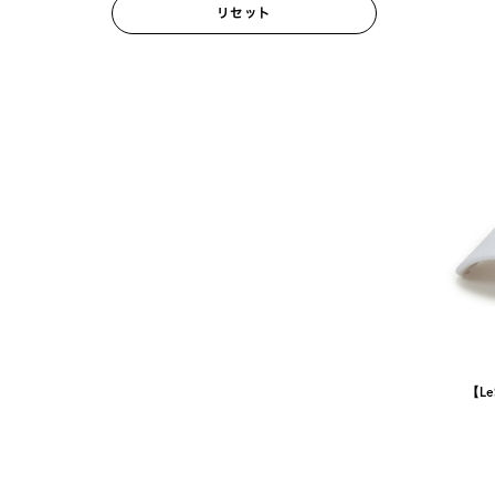
リセット
【Le