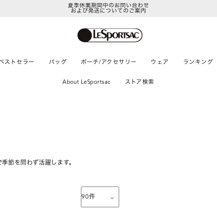
夏季休業期間中のお問い合わせ
および発送についてのご案内
LeSportsac Member's Club
ポイントアップキャンペーン開催中
ベストセラー
バッグ
ポーチ/アクセサリー
ウェア
ランキング
About LeSportsac
ストア検索
で季節を問わず活躍します。
90
件