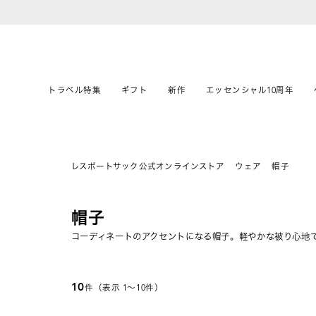
トラベル特集
ギフト
新作
エッセンシャル10周年
レスポートサック公式オンラインストア
ウェア
帽子
帽子
コーディネートのアクセントになる帽子。軽やかな被り心地
10
件（表示 1〜10件）