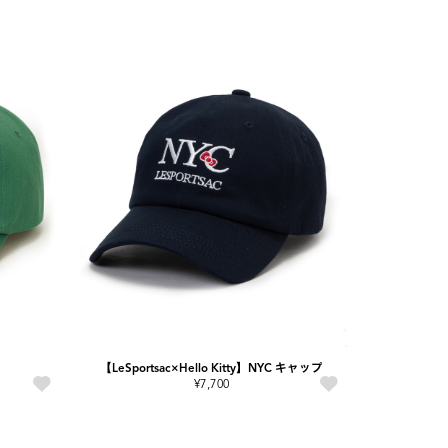
【LeSportsac×Hello Kitty】NYC キャップ
¥7,700