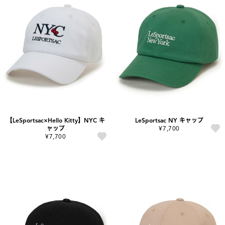
【LeSportsac×Hello Kitty】NYC キ
LeSportsac NY キャップ
ャップ
¥7,700
¥7,700