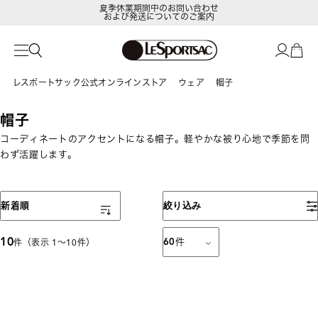
夏季休業期間中のお問い合わせ
および発送についてのご案内
LeSportsac Member's Club
ポイントアップキャンペーン開催中
レスポートサック公式オンラインストア
ウェア
帽子
帽子
コーディネートのアクセントになる帽子。軽やかな被り心地で季節を問
わず活躍します。
表示順
新着順
絞り込み
10
60
件
件（表示 1〜10件）