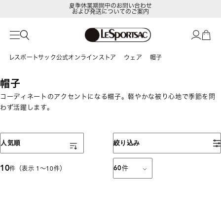
夏季休業期間中のお問い合わせ
および発送についてのご案内
レスポートサック公式オンラインストア
ウェア
帽子
帽子
コーディネートのアクセントになる帽子。軽やかな被り心地で季節を問
わず活躍します。
表示順
人気順
絞り込み
10
60
件
件（表示 1〜10件）