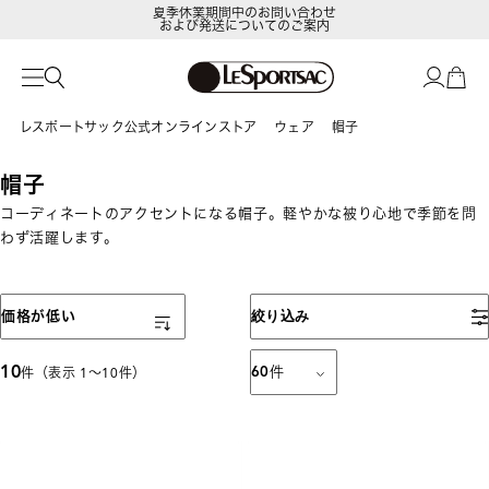
夏季休業期間中のお問い合わせ
および発送についてのご案内
レスポートサック公式オンラインストア
ウェア
帽子
帽子
コーディネートのアクセントになる帽子。軽やかな被り心地で季節を問
わず活躍します。
表示順
価格が低い
絞り込み
10
60
件
件（表示 1〜10件）