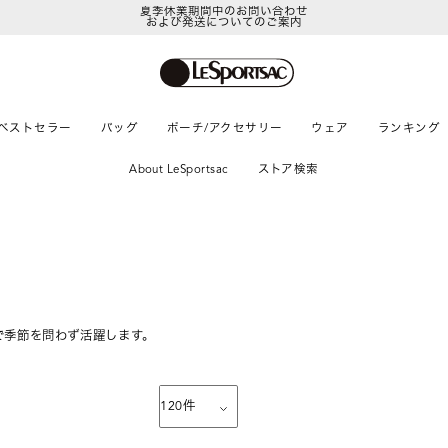
および発送についてのご案内
LeSportsac Member's Club
ポイントアップキャンペーン開催中
ベストセラー
バッグ
ポーチ/アクセサリー
ウェア
ランキング
About LeSportsac
ストア検索
で季節を問わず活躍します。
120
件