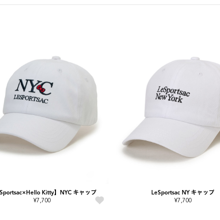
Sportsac×Hello Kitty】NYC キャップ
LeSportsac NY キャップ
¥7,700
¥7,700