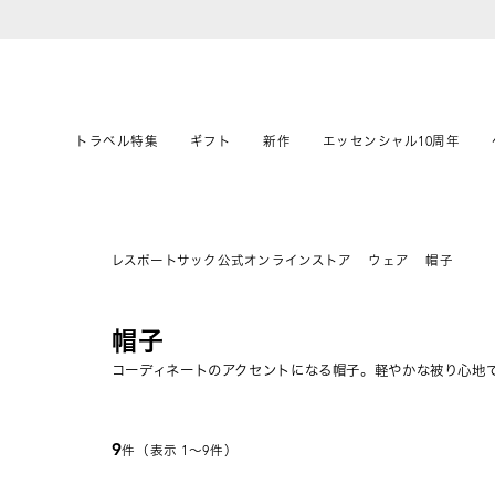
トラベル特集
ギフト
新作
エッセンシャル10周年
レスポートサック公式オンラインストア
ウェア
帽子
帽子
コーディネートのアクセントになる帽子。軽やかな被り心地
9
件（表示 1〜9件）