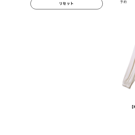
予約
リセット
【M