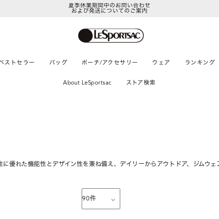
夏季休業期間中のお問い合わせ
および発送についてのご案内
LeSportsac Member's Club
ポイントアップキャンペーン開催中
ベストセラー
バッグ
ポーチ/アクセサリー
ウェア
ランキング
About LeSportsac
ストア検索
性に優れた機能性とデザイン性を兼ね備え、デイリーからアウトドア、ジムウェ
90
件