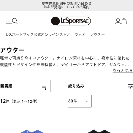
夏季休業期間中のお問い合わせ
および発送についてのご案内
レスポートサック公式オンラインストア
ウェア
アウター
アウター
軽量で羽織りやすいアウター。ナイロン素材を中心に、撥水性に優れた
機能性とデザイン性を兼ね備え、デイリーからアウトドア、ジムウェア
もっと見る
まで活躍します。
表示順
新着順
絞り込み
12
60
件
件（表示 1〜12件）