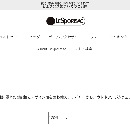
および発送についてのご案内
LeSportsac Member's Club
ポイントアップキャンペーン開催中
ベストセラー
バッグ
ポーチ/アクセサリー
ウェア
ランキング
About LeSportsac
ストア検索
性に優れた機能性とデザイン性を兼ね備え、デイリーからアウトドア、ジムウェ
120
件