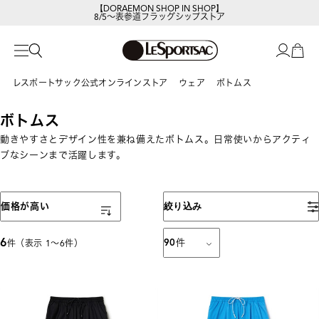
【DORAEMON SHOP IN SHOP】
8/5～表参道フラッグシップストア
レスポートサック公式オンラインストア
ウェア
ボトムス
ボトムス
動きやすさとデザイン性を兼ね備えたボトムス。日常使いからアクティ
ブなシーンまで活躍します。
表示順
価格が高い
絞り込み
6
90
件
件（表示 1〜6件）