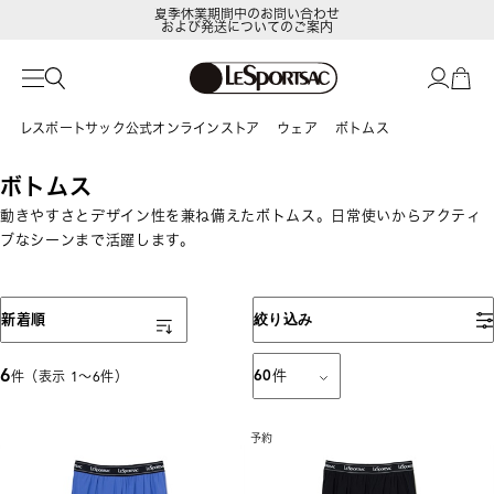
夏季休業期間中のお問い合わせ
および発送についてのご案内
レスポートサック公式オンラインストア
ウェア
ボトムス
ボトムス
動きやすさとデザイン性を兼ね備えたボトムス。日常使いからアクティ
ブなシーンまで活躍します。
表示順
新着順
絞り込み
6
60
件
件（表示 1〜6件）
予約