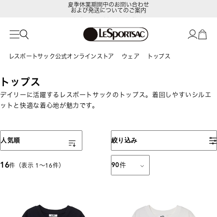
および発送についてのご案内
LeSportsac Member's Club
ポイントアップキャンペーン開催中
レスポートサック公式オンラインストア
ウェア
トップス
トップス
デイリーに活躍するレスポートサックのトップス。着回しやすいシルエ
ットと快適な着心地が魅力です。
表示順
人気順
絞り込み
16
90
件
件（表示 1〜16件）