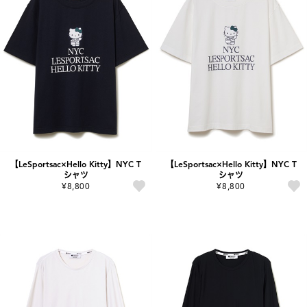
【LeSportsac×Hello Kitty】NYC T
【LeSportsac×Hello Kitty】NYC T
シャツ
シャツ
¥8,800
¥8,800