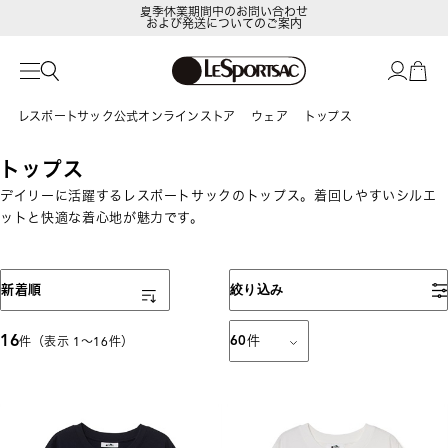
夏季休業期間中のお問い合わせ
および発送についてのご案内
LeSportsac Member's Club
ポイントアップキャンペーン開催中
レスポートサック公式オンラインストア
ウェア
トップス
トップス
デイリーに活躍するレスポートサックのトップス。着回しやすいシルエ
ットと快適な着心地が魅力です。
表示順
新着順
絞り込み
16
60
件
件（表示 1〜16件）