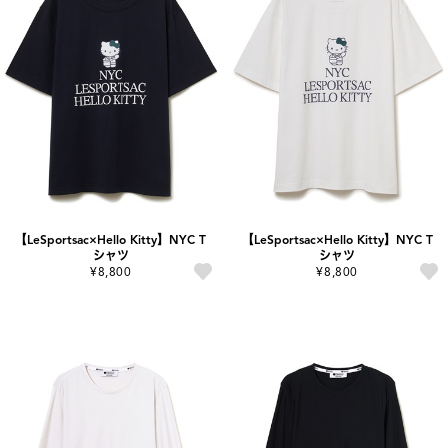
【LeSportsac×Hello Kitty】NYC T
【LeSportsac×Hello Kitty】NYC T
シャツ
シャツ
¥8,800
¥8,800