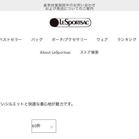
夏季休業期間中のお問い合わせ
および発送についてのご案内
ベストセラー
バッグ
ポーチ/アクセサリー
ウェア
ランキング
About LeSportsac
ストア検索
すいシルエットと快適な着心地が魅力です。
60
件