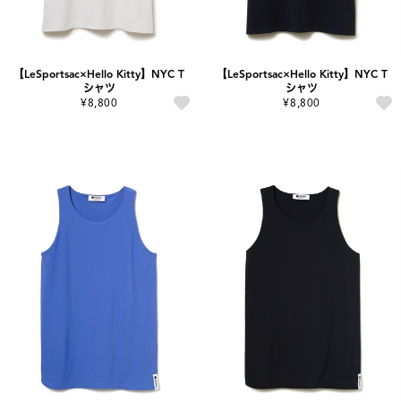
【LeSportsac×Hello Kitty】NYC T
【LeSportsac×Hello Kitty】NYC T
シャツ
シャツ
¥8,800
¥8,800