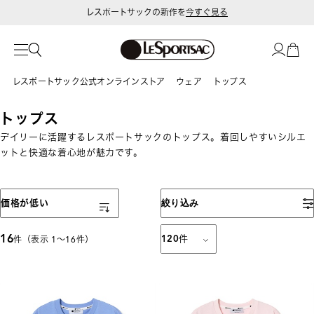
レスポートサックの新作を
今すぐ見る
レスポートサック公式オンラインストア
ウェア
トップス
トップス
デイリーに活躍するレスポートサックのトップス。着回しやすいシルエ
ットと快適な着心地が魅力です。
表示順
価格が低い
絞り込み
16
120
件
件（表示 1〜16件）