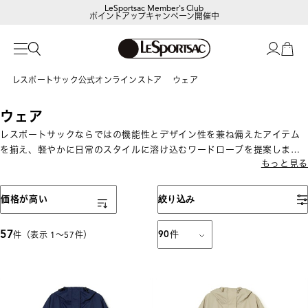
ポイントアップキャンペーン開催中
【DORAEMON SHOP IN SHOP】
8/5～表参道フラッグシップストア
レスポートサック公式オンラインストア
ウェア
ウェア
レスポートサックならではの機能性とデザイン性を兼ね備えたアイテム
を揃え、軽やかに日常のスタイルに溶け込むワードローブを提案しま
もっと見る
す。
表示順
価格が高い
絞り込み
57
90
件
件（表示 1〜57件）