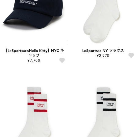
【LeSportsac×Hello Kitty】NYC キ
LeSportsac NY ソックス
ャップ
¥2,970
¥7,700