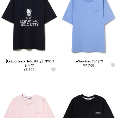
【LeSportsac×Hello Kitty】NYC T
LeSportsac Tシャツ
シャツ
¥7,700
¥8,800