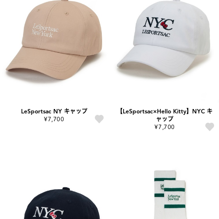
LeSportsac NY キャップ
【LeSportsac×Hello Kitty】NYC キ
¥7,700
ャップ
¥7,700