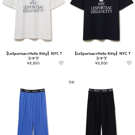
【LeSportsac×Hello Kitty】NYC T
【LeSportsac×Hello Kitty】NYC T
シャツ
シャツ
¥8,800
¥8,800
予約