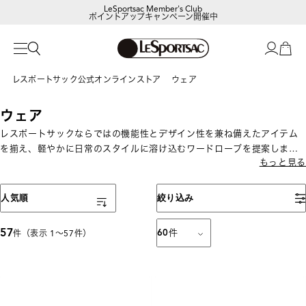
LeSportsac Member's Club
ポイントアップキャンペーン開催中
レスポートサック公式オンラインストア
ウェア
ウェア
レスポートサックならではの機能性とデザイン性を兼ね備えたアイテム
を揃え、軽やかに日常のスタイルに溶け込むワードローブを提案しま
もっと見る
す。
表示順
人気順
絞り込み
57
60
件
件（表示 1〜57件）