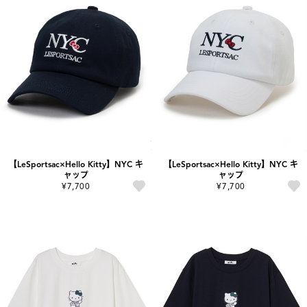
【LeSportsac×Hello Kitty】NYC キ
【LeSportsac×Hello Kitty】NYC キ
ャップ
ャップ
¥7,700
¥7,700