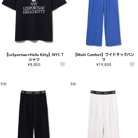
【LeSportsac×Hello Kitty】NYC T
【Multi Comfort】ワイドタックパン
シャツ
ツ
¥8,800
¥19,800
予約
予約