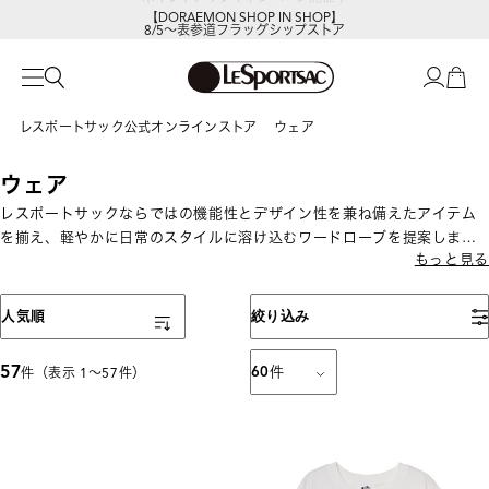
【DORAEMON SHOP IN SHOP】
8/5～表参道フラッグシップストア
レスポートサック公式オンラインストア
ウェア
ウェア
レスポートサックならではの機能性とデザイン性を兼ね備えたアイテム
を揃え、軽やかに日常のスタイルに溶け込むワードローブを提案しま
もっと見る
す。
表示順
人気順
絞り込み
57
60
件
件（表示 1〜57件）