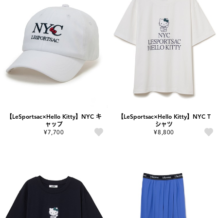
【LeSportsac×Hello Kitty】NYC キ
【LeSportsac×Hello Kitty】NYC T
ャップ
シャツ
¥7,700
¥8,800