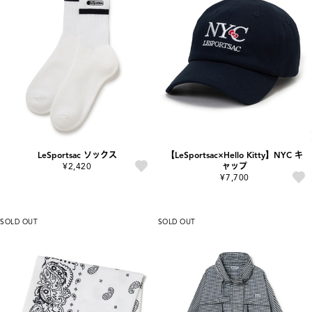
LeSportsac ソックス
【LeSportsac×Hello Kitty】NYC キ
¥2,420
ャップ
¥7,700
SOLD OUT
SOLD OUT