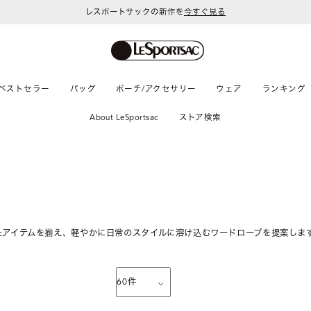
レスポートサックの新作を
今すぐ見る
令和8年熊本地震 被災地への支援に関して
ベストセラー
バッグ
ポーチ/アクセサリー
ウェア
ランキング
About LeSportsac
ストア検索
たアイテムを揃え、軽やかに日常のスタイルに溶け込むワードローブを提案しま
60
件