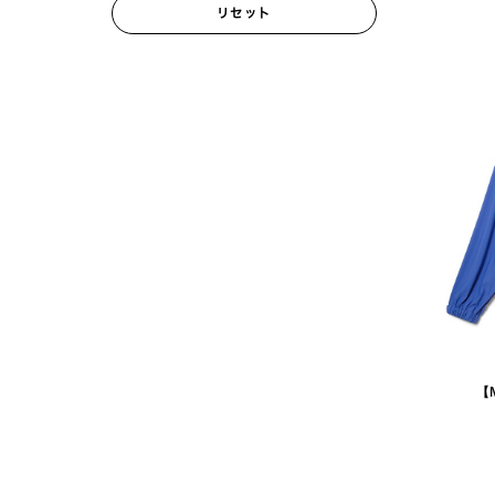
リセット
【M