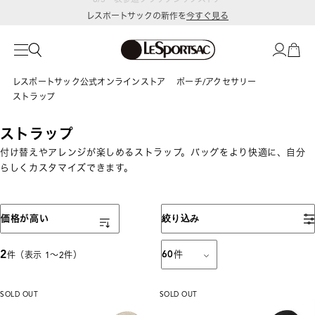
レスポートサックの新作を
今すぐ見る
レスポートサック公式オンラインストア
ポーチ/アクセサリー
ストラップ
ストラップ
付け替えやアレンジが楽しめるストラップ。バッグをより快適に、自分
らしくカスタマイズできます。
表示順
価格が高い
絞り込み
2
60
件
件（表示 1〜2件）
SOLD OUT
SOLD OUT