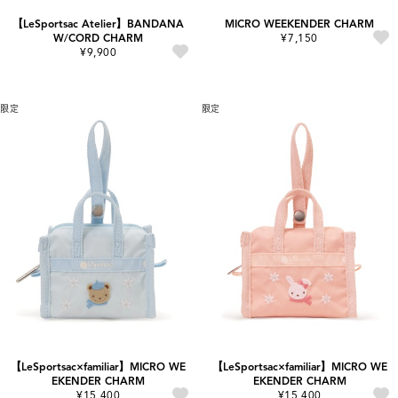
【LeSportsac Atelier】BANDANA
MICRO WEEKENDER CHARM
W/CORD CHARM
¥7,150
¥9,900
限定
限定
【LeSportsac×familiar】MICRO WE
【LeSportsac×familiar】MICRO WE
EKENDER CHARM
EKENDER CHARM
¥15,400
¥15,400