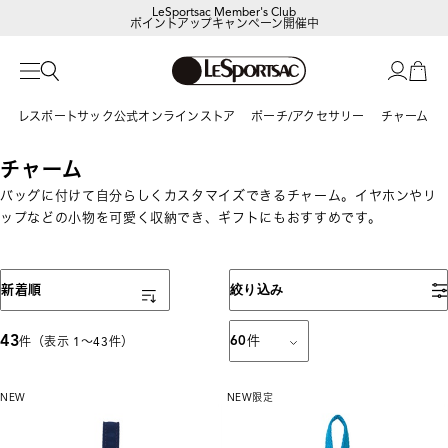
ポイントアップキャンペーン開催中
【DORAEMON SHOP IN SHOP】
8/5～表参道フラッグシップストア
レスポートサック公式オンラインストア
ポーチ/アクセサリー
チャーム
チャーム
バッグに付けて自分らしくカスタマイズできるチャーム。イヤホンやリ
ップなどの小物を可愛く収納でき、ギフトにもおすすめです。
表示順
新着順
絞り込み
43
60
件
件（表示 1〜43件）
NEW
NEW
限定