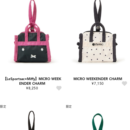
【LeSportsac×Miffy】MICRO WEEK
MICRO WEEKENDER CHARM
ENDER CHARM
¥7,150
¥8,250
限定
限定