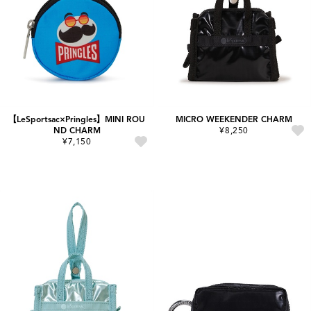
【LeSportsac×Pringles】MINI ROU
MICRO WEEKENDER CHARM
ND CHARM
¥8,250
¥7,150