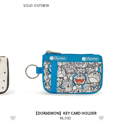
SOLD OUT
NEW
【DORAEMON】KEY CARD HOLDER
¥6,930