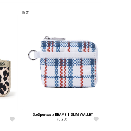
限定
【LeSportsac x BEAMS 】SLIM WALLET
¥8,250