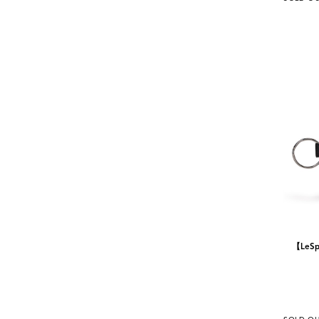
【LeSp