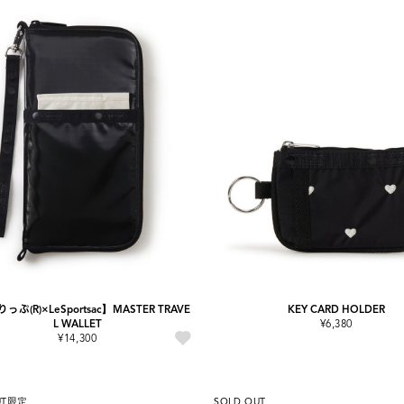
ぷ(R)×LeSportsac】MASTER TRAVE
KEY CARD HOLDER
L WALLET
¥6,380
¥14,300
UT
限定
SOLD OUT