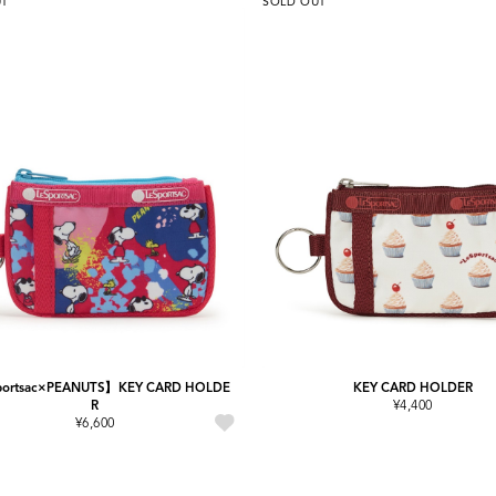
UT
SOLD OUT
ortsac×PEANUTS】KEY CARD HOLDE
KEY CARD HOLDER
R
¥4,400
¥6,600