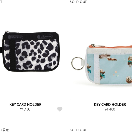
UT
SOLD OUT
KEY CARD HOLDER
KEY CARD HOLDER
¥4,400
¥4,400
UT
限定
SOLD OUT