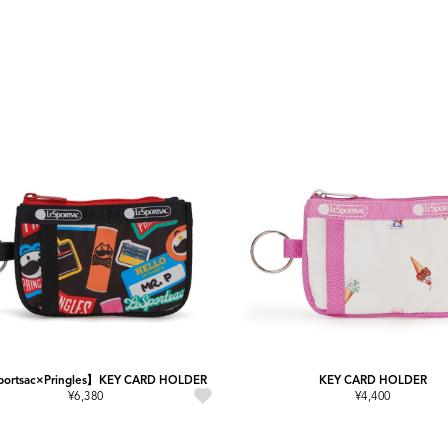
ortsac×Pringles】KEY CARD HOLDER
KEY CARD HOLDER
¥6,380
¥4,400