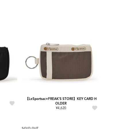
【LeSportsac×FREAK'S STORE】KEY CARD H
OLDER
¥4,620
SOLD OUT