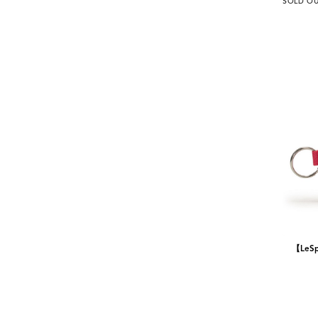
SOLD O
【LeSp