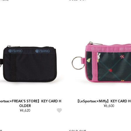
ortsac×FREAK'S STORE】KEY CARD H
【LeSportsac×Miffy】KEY CARD 
OLDER
¥6,600
¥4,620