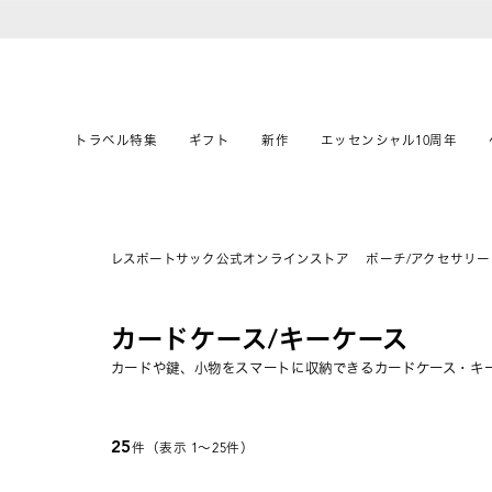
トラベル特集
ギフト
新作
エッセンシャル10周年
レスポートサック公式オンラインストア
ポーチ/アクセサリー
カードケース/キーケース
カードや鍵、小物をスマートに収納できるカードケース・キ
25
件（表示 1〜25件）