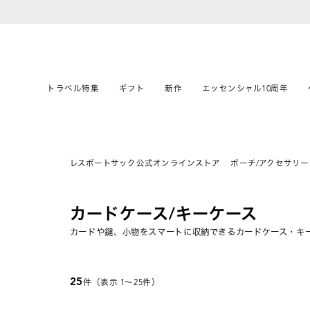
トラベル特集
ギフト
新作
エッセンシャル10周年
レスポートサック公式オンラインストア
ポーチ/アクセサリー
カードケース/キーケース
カードや鍵、小物をスマートに収納できるカードケース・キ
25
件（表示 1〜25件）