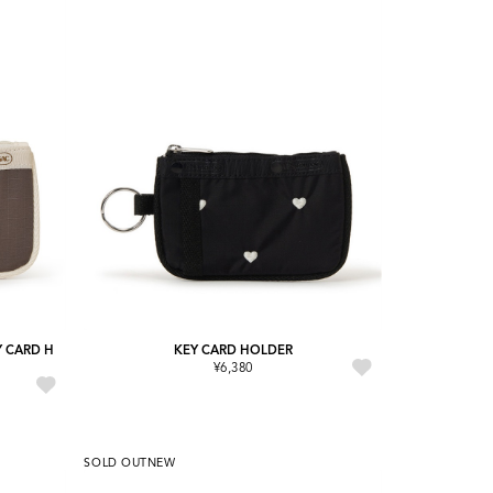
Y CARD H
KEY CARD HOLDER
¥6,380
SOLD OUT
NEW