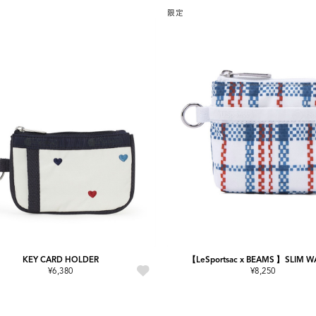
限定
KEY CARD HOLDER
【LeSportsac x BEAMS 】SLIM W
¥6,380
¥8,250