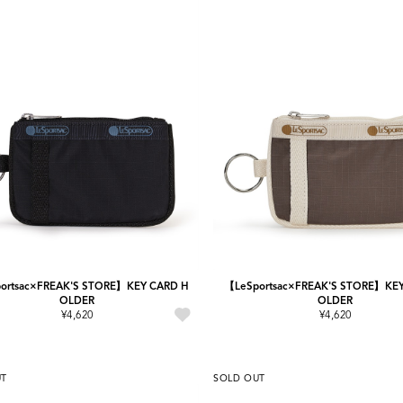
ortsac×FREAK'S STORE】KEY CARD H
【LeSportsac×FREAK'S STORE】KE
OLDER
OLDER
¥4,620
¥4,620
UT
SOLD OUT