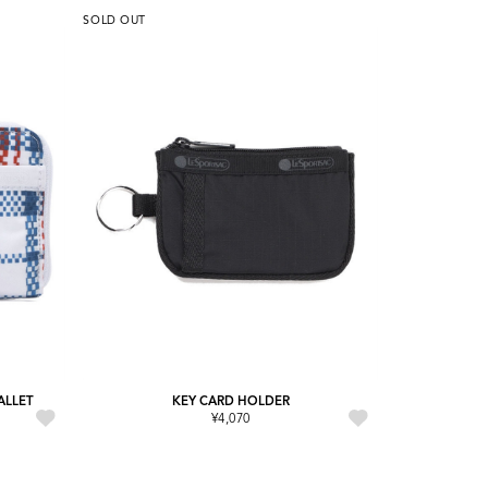
SOLD OUT
ALLET
KEY CARD HOLDER
¥4,070