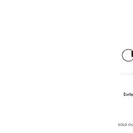
【LeSp
SOLD O