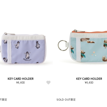
KEY CARD HOLDER
KEY CARD HOLDER
¥4,400
¥4,400
UT
限定
SOLD OUT
限定