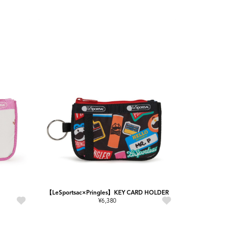
【LeSportsac×Pringles】KEY CARD HOLDER
¥6,380