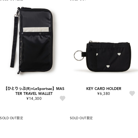
【ひとりっぷ(R)×LeSportsac】MAS
KEY CARD HOLDER
TER TRAVEL WALLET
¥6,380
¥14,300
SOLD OUT
限定
SOLD OUT
限定