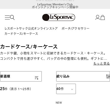
LeSportsac Member's Club
ポイントアップキャンペーン開催中
レスポートサック公式オンラインストア
ポーチ/アクセサリー
カードケース/キーケース
カードケース/キーケース
カードや鍵、小物をスマートに収納できるカードケース・キーケース。
コンパクトで持ち運びやすく、バッグの中の整理にも便利。ギフトにも
もっと見る
人気のアクセサリーです。
表示順
新着順
絞り込み
25
60
件
件（表示 1〜25件）
NEW