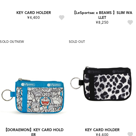
KEY CARD HOLDER
【LeSportsac x BEAMS 】SLIM WA
¥4,400
LLET
¥8,250
SOLD OUT
NEW
SOLD OUT
【DORAEMON】KEY CARD HOLD
KEY CARD HOLDER
ER
¥4,400