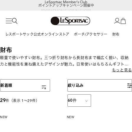
ポイントアップキャンペーン開催中
【DORAEMON SHOP IN SHOP】
8/5～表参道フラッグシップストア
レスポートサック公式オンラインストア
ポーチ/アクセサリー
財布
財布
軽量で使いやすい財布。三つ折り財布から長財布まで幅広く揃い、収納
力と機能性を兼ね備えたデザインが魅力。日常使いはもちろんギフトに
もっと見る
もおすすめです。
表示順
新着順
絞り込み
29
60
件
件（表示 1〜29件）
NEW
NEW