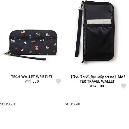
TECH WALLET WRISTLET
【ひとりっぷ(R)×LeSportsac】MAS
¥11,550
TER TRAVEL WALLET
¥14,300
SOLD OUT
SOLD OUT