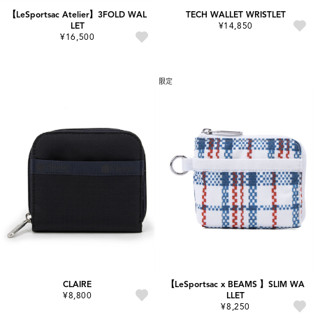
【LeSportsac Atelier】3FOLD WAL
TECH WALLET WRISTLET
LET
¥14,850
¥16,500
限定
CLAIRE
【LeSportsac x BEAMS 】SLIM WA
¥8,800
LLET
¥8,250