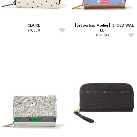
CLAIRE
【LeSportsac Atelier】3FOLD WAL
¥9,350
LET
¥16,500