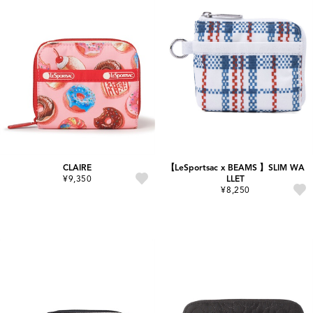
CLAIRE
【LeSportsac x BEAMS 】SLIM WA
¥9,350
LLET
¥8,250