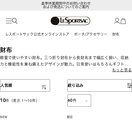
夏季休業期間中のお問い合わせ
および発送についてのご案内
LeSportsac Member's Club
ポイントアップキャンペーン開催中
レスポートサック公式オンラインストア
ポーチ/アクセサリー
財布
財布
軽量で使いやすい財布。三つ折り財布から長財布まで幅広く揃い、収納
力と機能性を兼ね備えたデザインが魅力。日常使いはもちろんギフトに
もっと見る
もおすすめです。
表示順
人気順
絞り込み
10
60
件
件（表示 1〜10件）
NEW
限定