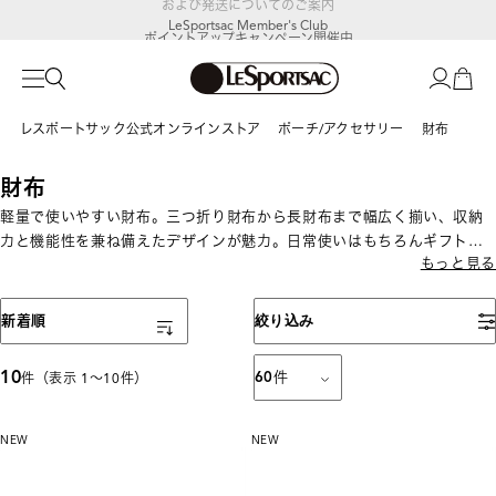
LeSportsac Member's Club
ポイントアップキャンペーン開催中
レスポートサック公式オンラインストア
ポーチ/アクセサリー
財布
財布
軽量で使いやすい財布。三つ折り財布から長財布まで幅広く揃い、収納
力と機能性を兼ね備えたデザインが魅力。日常使いはもちろんギフトに
もっと見る
もおすすめです。
表示順
新着順
絞り込み
10
60
件
件（表示 1〜10件）
NEW
NEW