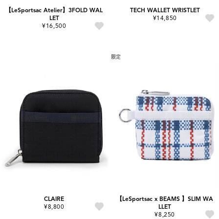
【LeSportsac Atelier】3FOLD WAL
TECH WALLET WRISTLET
LET
¥14,850
¥16,500
限定
CLAIRE
【LeSportsac x BEAMS 】SLIM WA
¥8,800
LLET
¥8,250