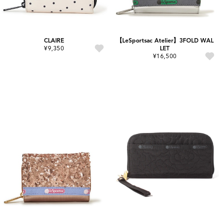
CLAIRE
【LeSportsac Atelier】3FOLD WAL
¥9,350
LET
¥16,500