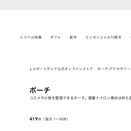
トラベル特集
ギフト
新作
エッセンシャル10周年
レスポートサック公式オンラインストア
ポーチ/アクセサリー
ポーチ
コスメや小物を整理できるポーチ。軽量ナイロン素材は持ち
419
件（表示 1〜90件）