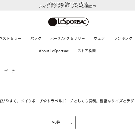
LeSportsac Member's Club
ポイントアップキャンペーン開催中
【DORAEMON SHOP IN SHOP】
8/5～表参道フラッグシップストア
ベストセラー
バッグ
ポーチ/アクセサリー
ウェア
ランキング
About LeSportsac
ストア検索
ポーチ
運びやすく、メイクポーチやトラベルポーチとしても便利。豊富なサイズとデザ
90
件