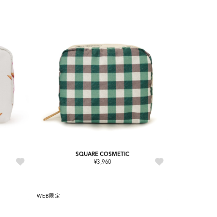
SQUARE COSMETIC
¥3,960
WEB限定