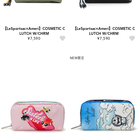
【LeSportsac×Ameri】COSMETIC C
【LeSportsac×Ameri】COSMETIC C
LUTCH W/CHRM
LUTCH W/CHRM
¥7,590
¥7,590
NEW
限定