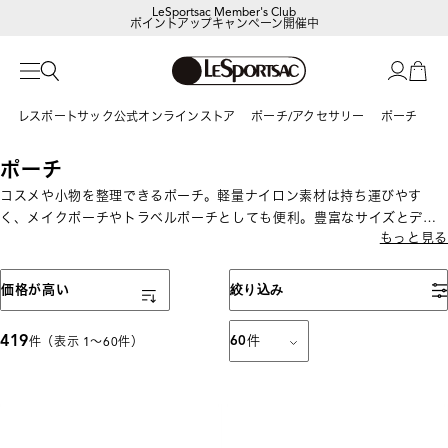
ポイントアップキャンペーン開催中
【DORAEMON SHOP IN SHOP】
8/5～表参道フラッグシップストア
レスポートサック公式オンラインストア
ポーチ/アクセサリー
ポーチ
ポーチ
コスメや小物を整理できるポーチ。軽量ナイロン素材は持ち運びやす
く、メイクポーチやトラベルポーチとしても便利。豊富なサイズとデザ
もっと見る
インから選べます。
表示順
価格が高い
絞り込み
419
60
件
件（表示 1〜60件）