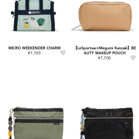
MICRO WEEKENDER CHARM
【LeSportsac×Megumi Kanzaki】BE
¥7,700
AUTY MAKEUP POUCH
¥7,700