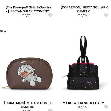
【The Powerpuff Girls×LeSportsa
【DORAEMON】RECTANGULAR C
c】RECTANGULAR COSMETIC
OSMETIC
¥7,260
¥7,260
NEW
【DORAEMON】MEDIUM DOME C
MICRO WEEKENDER CHARM
OSMETIC
¥7,150
¥7,260