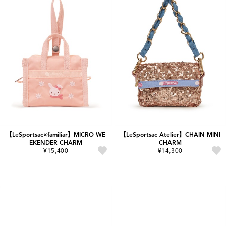
【LeSportsac×familiar】MICRO WE
【LeSportsac Atelier】CHAIN MINI
EKENDER CHARM
CHARM
¥15,400
¥14,300