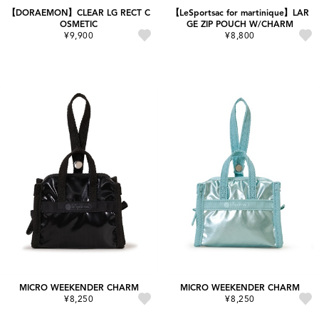
【DORAEMON】CLEAR LG RECT C
【LeSportsac for martinique】LAR
OSMETIC
GE ZIP POUCH W/CHARM
¥9,900
¥8,800
MICRO WEEKENDER CHARM
MICRO WEEKENDER CHARM
¥8,250
¥8,250