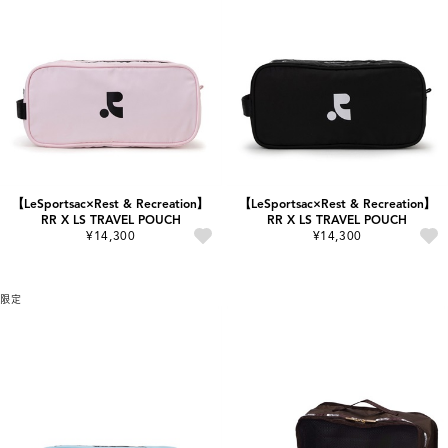
【LeSportsac×Rest & Recreation】
【LeSportsac×Rest & Recreation】
RR X LS TRAVEL POUCH
RR X LS TRAVEL POUCH
¥14,300
¥14,300
限定