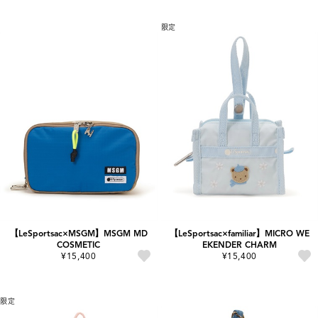
限定
【LeSportsac×MSGM】MSGM MD
【LeSportsac×familiar】MICRO WE
COSMETIC
EKENDER CHARM
¥15,400
¥15,400
限定