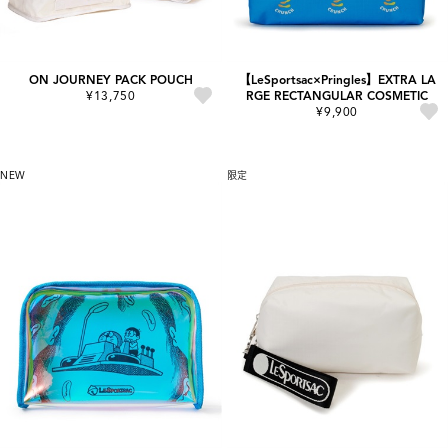
ON JOURNEY PACK POUCH
【LeSportsac×Pringles】EXTRA LA
¥13,750
RGE RECTANGULAR COSMETIC
¥9,900
NEW
限定