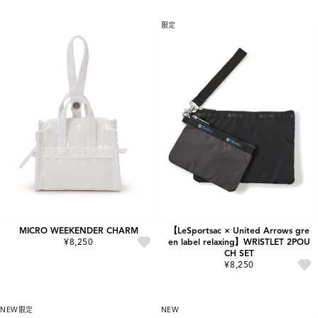
限定
MICRO WEEKENDER CHARM
【LeSportsac × United Arrows gre
¥8,250
en label relaxing】WRISTLET 2POU
CH SET
¥8,250
NEW
限定
NEW