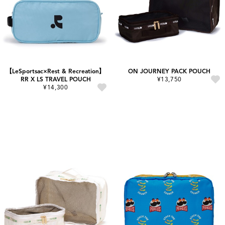
【LeSportsac×Rest & Recreation】
ON JOURNEY PACK POUCH
RR X LS TRAVEL POUCH
¥13,750
¥14,300